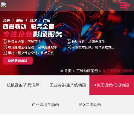
北京 / 郑州 / 武汉 / 广州
四省联动 服务全国
专注企业
影像服务
免费出方案，可见可得
透明报价，承诺无增项
1
2
项目经理全程在线，保障沟通效率
专业技术团队，制作满意为止
3
4
素材工程文件全交付，售后无忧
5
快速获取报价
首页
三维动画案例
施工流程/汇报动画
>
>
机械设备/产品演示
工业装备/生产线动画
施工流程/汇报动画
产业园地产动画
MG二维动画