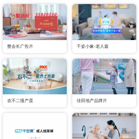
蟹会长广告片
千姿小象-老人篇
农不二慢产蛋
佳田地产品牌片