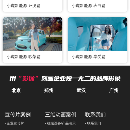
小虎新能源-评测篇
小虎新能源-表白篇
小虎新能源-吵架篇
小虎新能源-享受篇
用
“影像”
刻画企业独一无二的品牌形象
北京
郑州
武汉
广州
宣传片案例
三维动画案例
联系我们
- 企业宣传片
- 机械设备/产品演示
- 联系我们