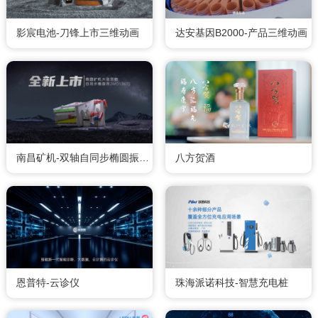
影宸电池-刀锋上市三维动画
达安基因B2000-产品三维动画
南昌矿机-双轴自同步椭圆振动筛
八方贺酒
恩普特-云诊仪
珠海派诺科技-智慧充电桩